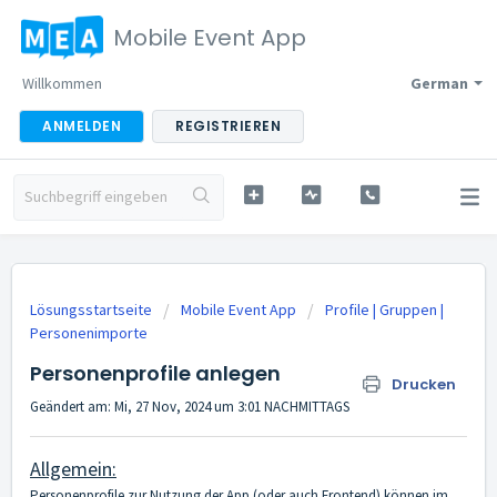
Mobile Event App
Willkommen
German
ANMELDEN
REGISTRIEREN
Lösungsstartseite
Mobile Event App
Profile | Gruppen |
Personenimporte
Personenprofile anlegen
Drucken
Geändert am: Mi, 27 Nov, 2024 um 3:01 NACHMITTAGS
Allgemein:
Personenprofile zur Nutzung der App (oder auch Frontend) können im